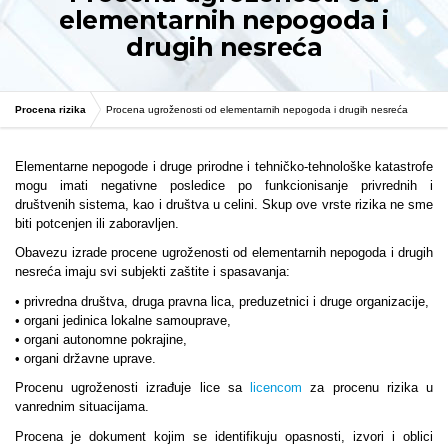
elementarnih nepogoda i
drugih nesreća
Procena rizika
Procena ugroženosti od elementarnih nepogoda i drugih nesreća
Elementarne nepogode i druge prirodne i tehničko-tehnološke katastrofe
mogu imati negativne posledice po funkcionisanje privrednih i
društvenih sistema, kao i društva u celini. Skup ove vrste rizika ne sme
biti potcenjen ili zaboravljen.
Obavezu izrade procene ugroženosti od elementarnih nepogoda i drugih
nesreća imaju svi subjekti zaštite i spasavanja:
• privredna društva, druga pravna lica, preduzetnici i druge organizacije,
• organi jedinica lokalne samouprave,
• organi autonomne pokrajine,
• organi državne uprave.
Procenu ugroženosti izrađuje lice sa
licencom
za procenu rizika u
vanrednim situacijama.
Procena je dokument kojim se identifikuju opasnosti, izvori i oblici