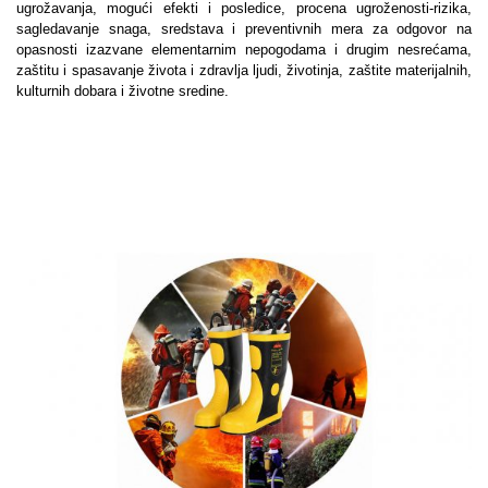
ugrožavanja, mogući efekti i posledice, procena ugroženosti-rizika,
sagledavanje snaga, sredstava i preventivnih mera za odgovor na
opasnosti izazvane elementarnim nepogodama i drugim nesrećama,
zaštitu i spasavanje života i zdravlja ljudi, životinja, zaštite materijalnih,
kulturnih dobara i životne sredine.
Bezbednost i zdravlje na radu
procena rizika