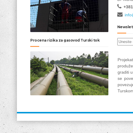
+381
info
Newslet
Procena rizika za gasovod Turski tok
Projek
produže
graditi 
se pove
povez
Turskom