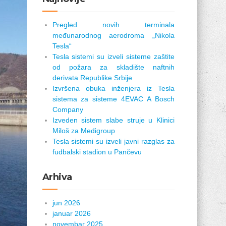
Pregled novih terminala
međunarodnog aerodroma „Nikola
Tesla“
Tesla sistemi su izveli sisteme zaštite
od požara za skladište naftnih
derivata Republike Srbije
Izvršena obuka inženjera iz Tesla
sistema za sisteme 4EVAC A Bosch
Company
Izveden sistem slabe struje u Klinici
Miloš za Medigroup
Tesla sistemi su izveli javni razglas za
fudbalski stadion u Pančevu
Arhiva
jun 2026
januar 2026
novembar 2025