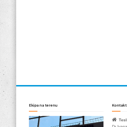
Ekipa na terenu
Kontakt
Tesl
Dr Ivan