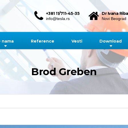
+381 11/711-45-35
Dr Ivana Riba
info@tesla.rs
Novi Beograd
 nama
Reference
Vesti
Download
Brod Greben