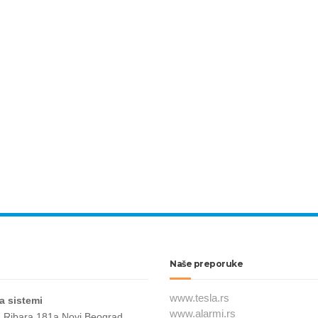
Naše preporuke
www.tesla.rs
a sistemi
www.alarmi.rs
a Ribara 181a Novi Beograd