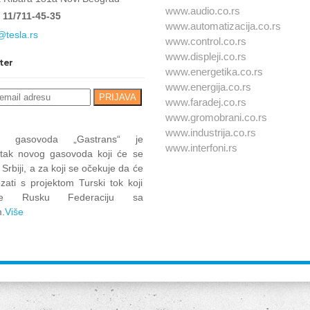
www.audio.co.rs
 11/711-45-35
www.automatizacija.co.rs
@tesla.rs
www.control.co.rs
www.displeji.co.rs
ter
www.energetika.co.rs
www.energija.co.rs
www.faradej.co.rs
www.gromobrani.co.rs
www.industrija.co.rs
at gasovoda „Gastrans“ je
www.interfoni.rs
tak novog gasovoda koji će se
u Srbiji, a za koji se očekuje da će
zati s projektom Turski tok koji
uje Rusku Federaciju sa
.
Više