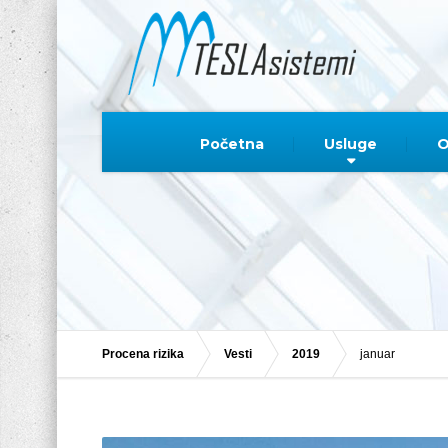
Početna
Usluge
O
Procena rizika
Vesti
2019
januar