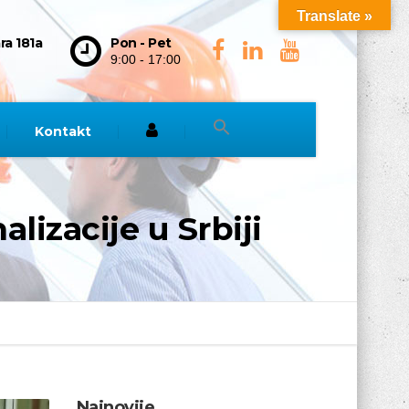
Translate »
ra 181a
Pon - Pet
9:00 - 17:00
Kontakt
lizacije u Srbiji
Najnovije