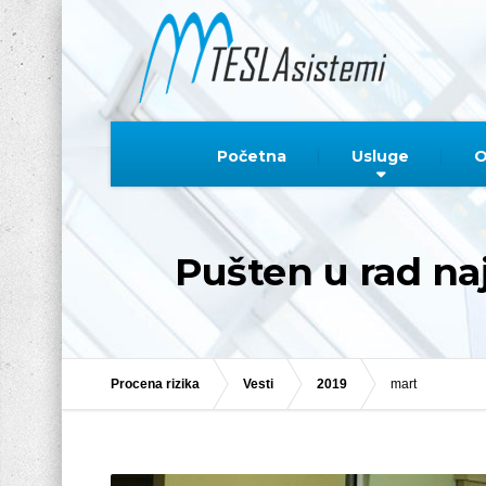
Početna
Usluge
O
Pušten u rad naj
Procena rizika
Vesti
2019
mart