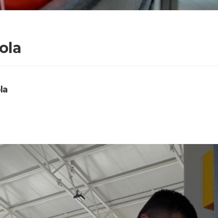
ola
la