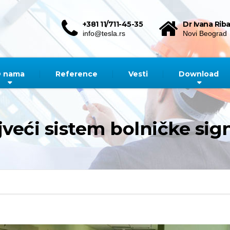
+381 11/711-45-35
Dr Ivana Riba
info@tesla.rs
Novi Beograd
 nama
Reference
Vesti
Download
veći sistem bolničke signa