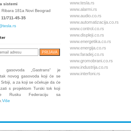
www.tesla.rs
a sistemi
www.alarmi.rs
a Ribara 181a Novi Beograd
www.audio.co.rs
 11/711-45-35
www.automatizacija.co.rs
@tesla.rs
www.control.co.rs
www.displeji.co.rs
ter
www.energetika.co.rs
www.energija.co.rs
www.faradej.co.rs
www.gromobrani.co.rs
www.industrija.co.rs
at gasovoda „Gastrans“ je
www.interfoni.rs
tak novog gasovoda koji će se
u Srbiji, a za koji se očekuje da će
zati s projektom Turski tok koji
uje Rusku Federaciju sa
.
Više