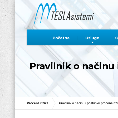
Početna
Usluge
O
Pravilnik o načinu
Procena rizika
Pravilnik o načinu i postupku procene riz