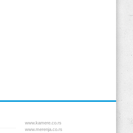
www.kamere.co.rs
www.merenja.co.rs