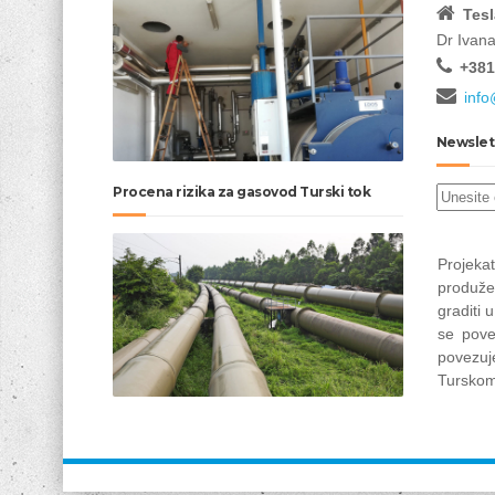
Tesl
Dr Ivan
+381
info
Newslet
Procena rizika za gasovod Turski tok
Projek
produže
graditi 
se pove
povez
Turskom