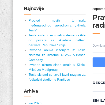
Najnovije
septemb
Pr
Pregled novih terminala
rad
međunarodnog aerodroma „Nikola
Tesla“
Tesla sistemi su izveli sisteme zaštite
od požara za skladište naftnih
derivata Republike Srbije
Downloa
Izvršena obuka inženjera iz Tesla
sistema za sisteme 4EVAC A Bosch
Company
Izveden sistem slabe struje u Klinici
Miloš za Medigroup
Tesla sistemi su izveli javni razglas za
fudbalski stadion u Pančevu
DESCR
Arhiva
SIMI
jun 2026