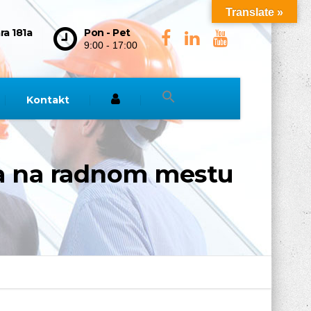
Translate »
ra 181a
Pon - Pet
9:00 - 17:00
Kontakt
ika na radnom mestu