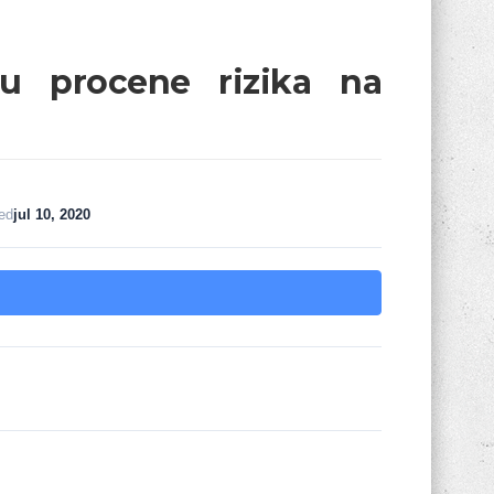
ku procene rizika na
ed
jul 10, 2020