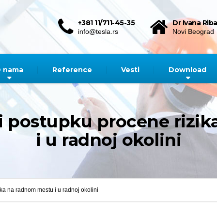
+381 11/711-45-35
Dr Ivana Riba
info@tesla.rs
Novi Beograd
 nama
Reference
Vesti
Download
 i postupku procene riz
i u radnoj okolini
ika na radnom mestu i u radnoj okolini