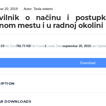
ar 20, 2019
Autor:
Tesla sistemi
avilnik o načinu i postup
nom mestu i u radnoj okolini
d
19
File Size
782.73 KB
File Count
1
Create Date
septembar 20, 2019
Last Updat
Download
IPTION
LAR DOWNLOADS