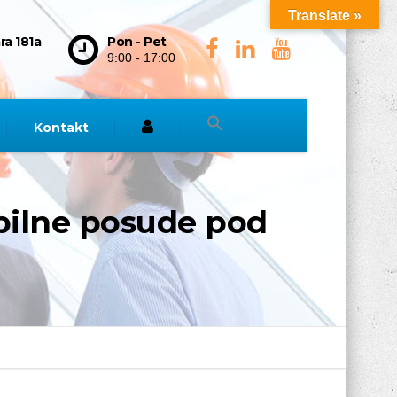
Translate »
ra 181a
Pon - Pet
9:00 - 17:00
Kontakt
abilne posude pod