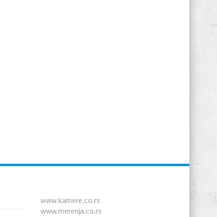
www.kamere.co.rs
www.merenja.co.rs