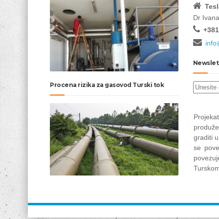
Tesl
Dr Ivan
+381
info
Newslet
Procena rizika za gasovod Turski tok
Projek
produže
graditi 
se pove
povez
Turskom