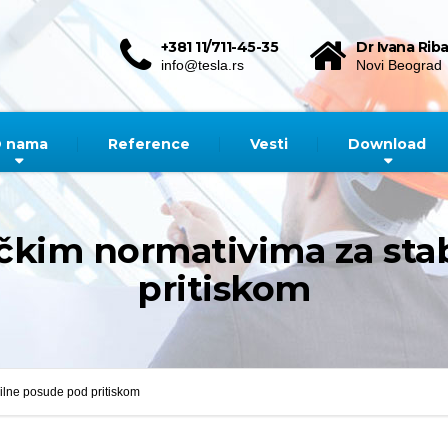
+381 11/711-45-35
Dr Ivana Riba
info@tesla.rs
Novi Beograd
 nama
Reference
Vesti
Download
ičkim normativima za st
pritiskom
bilne posude pod pritiskom