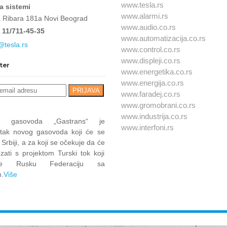
www.tesla.rs
a sistemi
www.alarmi.rs
a Ribara 181a Novi Beograd
www.audio.co.rs
 11/711-45-35
www.automatizacija.co.rs
@tesla.rs
www.control.co.rs
www.displeji.co.rs
ter
www.energetika.co.rs
www.energija.co.rs
www.faradej.co.rs
www.gromobrani.co.rs
www.industrija.co.rs
at gasovoda „Gastrans“ je
www.interfoni.rs
tak novog gasovoda koji će se
u Srbiji, a za koji se očekuje da će
zati s projektom Turski tok koji
uje Rusku Federaciju sa
.
Više