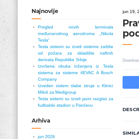
Najnovije
jun 19, 
Pra
Pregled novih terminala
pod
međunarodnog aerodroma „Nikola
Tesla“
Tesla sistemi su izveli sisteme zaštite
od požara za skladište naftnih
derivata Republike Srbije
Downloa
Izvršena obuka inženjera iz Tesla
sistema za sisteme 4EVAC A Bosch
Company
Izveden sistem slabe struje u Klinici
Miloš za Medigroup
Tesla sistemi su izveli javni razglas za
fudbalski stadion u Pančevu
DESCR
Arhiva
SIMI
jun 2026