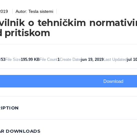
2019
Autor:
Tesla sistemi
vilnik o tehničkim normativ
 pritiskom
d
53
File Size
195.99 KB
File Count
1
Create Date
jun 19, 2019
Last Updated
jul 1
Download
IPTION
LAR DOWNLOADS