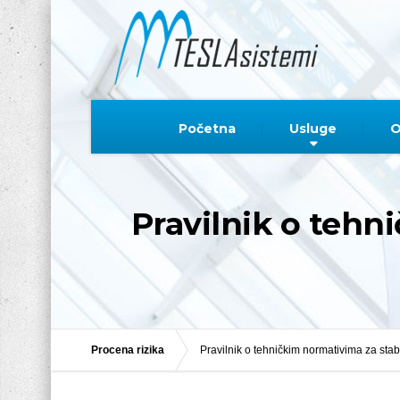
Početna
Usluge
O
Pravilnik o tehn
Procena rizika
Pravilnik o tehničkim normativima za sta