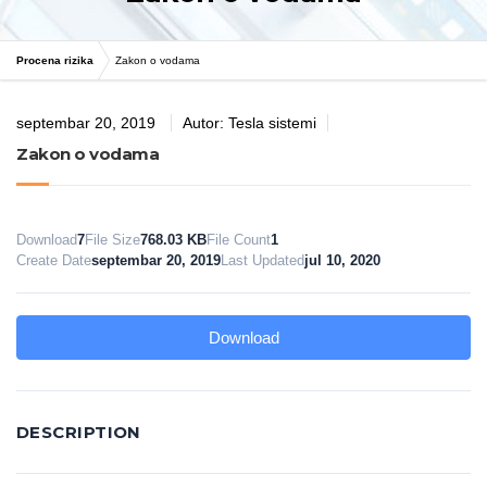
Procena rizika
Zakon o vodama
septembar 20, 2019
Autor:
Tesla sistemi
Zakon o vodama
Download
7
File Size
768.03 KB
File Count
1
Create Date
septembar 20, 2019
Last Updated
jul 10, 2020
Download
DESCRIPTION