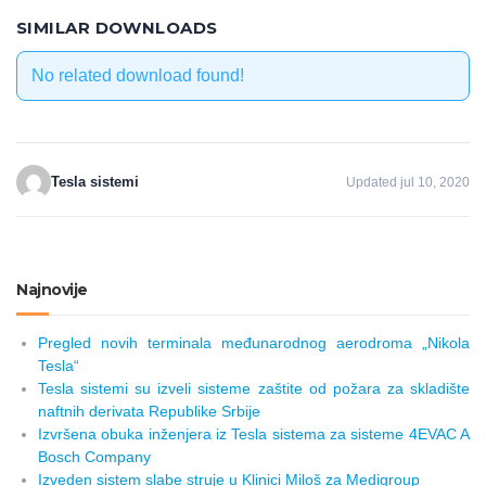
SIMILAR DOWNLOADS
No related download found!
Tesla sistemi
Updated jul 10, 2020
Najnovije
Pregled novih terminala međunarodnog aerodroma „Nikola
Tesla“
Tesla sistemi su izveli sisteme zaštite od požara za skladište
naftnih derivata Republike Srbije
Izvršena obuka inženjera iz Tesla sistema za sisteme 4EVAC A
Bosch Company
Izveden sistem slabe struje u Klinici Miloš za Medigroup