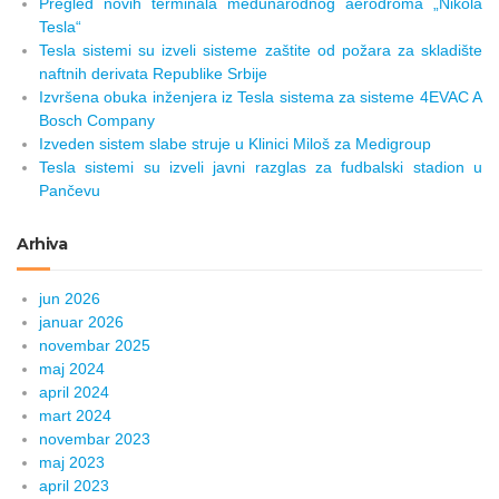
Pregled novih terminala međunarodnog aerodroma „Nikola
Tesla“
Tesla sistemi su izveli sisteme zaštite od požara za skladište
naftnih derivata Republike Srbije
Izvršena obuka inženjera iz Tesla sistema za sisteme 4EVAC A
Bosch Company
Izveden sistem slabe struje u Klinici Miloš za Medigroup
Tesla sistemi su izveli javni razglas za fudbalski stadion u
Pančevu
Arhiva
jun 2026
januar 2026
novembar 2025
maj 2024
april 2024
mart 2024
novembar 2023
maj 2023
april 2023