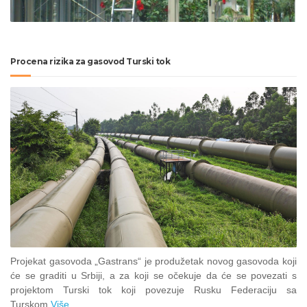
Procena rizika za gasovod Turski tok
Projekat gasovoda „Gastrans“ je produžetak novog gasovoda koji
će se graditi u Srbiji, a za koji se očekuje da će se povezati s
projektom Turski tok koji povezuje Rusku Federaciju sa
Turskom.
Više