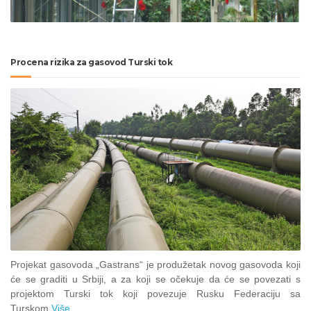
Procena rizika za gasovod Turski tok
Projekat gasovoda „Gastrans“ je produžetak novog gasovoda koji
će se graditi u Srbiji, a za koji se očekuje da će se povezati s
projektom Turski tok koji povezuje Rusku Federaciju sa
Turskom.
Više