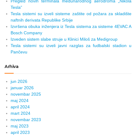
Pregled novih terminala međunarodnog aerodroma „Nikola
Tesla“
Tesla sistemi su izveli sisteme zaštite od požara za skladište
naftnih derivata Republike Srbije
Izvršena obuka inženjera iz Tesla sistema za sisteme 4EVAC A
Bosch Company
Izveden sistem slabe struje u Klinici Miloš za Medigroup
Tesla sistemi su izveli javni razglas za fudbalski stadion u
Pančevu
Arhiva
jun 2026
januar 2026
novembar 2025
maj 2024
april 2024
mart 2024
novembar 2023
maj 2023
april 2023