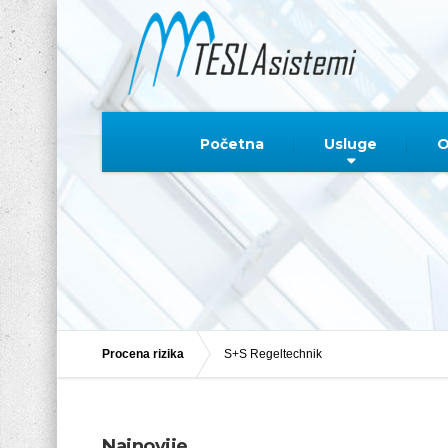
Početna
Usluge
O
Procena rizika
S+S Regeltechnik
Najnovije