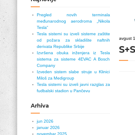
Pregled novih terminala
međunarodnog aerodroma „Nikola
Tesla“
Tesla sistemi su izveli sisteme zaštite
avgust 
od požara za skladište naftnih
derivata Republike Srbije
S+S
Izvršena obuka inženjera iz Tesla
sistema za sisteme 4EVAC A Bosch
Company
Izveden sistem slabe struje u Klinici
Miloš za Medigroup
Tesla sistemi su izveli javni razglas za
fudbalski stadion u Pančevu
Arhiva
jun 2026
januar 2026
novembar 2025