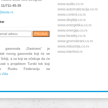
www.audio.co.rs
 11/711-45-35
www.automatizacija.co.rs
@tesla.rs
www.control.co.rs
www.displeji.co.rs
ter
www.energetika.co.rs
www.energija.co.rs
www.faradej.co.rs
www.gromobrani.co.rs
www.industrija.co.rs
at gasovoda „Gastrans“ je
www.interfoni.rs
tak novog gasovoda koji će se
u Srbiji, a za koji se očekuje da će
zati s projektom Turski tok koji
uje Rusku Federaciju sa
.
Više