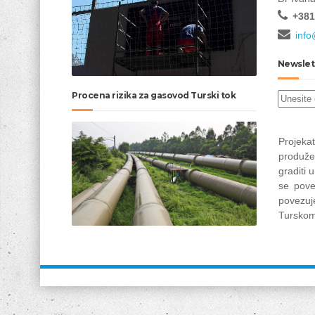
+381
info
Newslet
Procena rizika za gasovod Turski tok
Projek
produže
graditi 
se pove
povez
Turskom