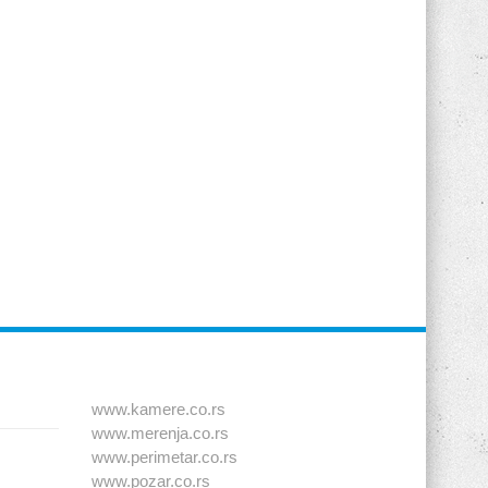
www.kamere.co.rs
www.merenja.co.rs
www.perimetar.co.rs
www.pozar.co.rs