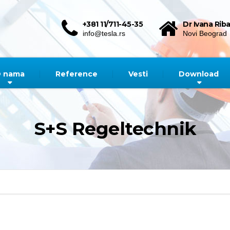
+381 11/711-45-35
Dr Ivana Riba
info@tesla.rs
Novi Beograd
 nama
Reference
Vesti
Download
S+S Regeltechnik