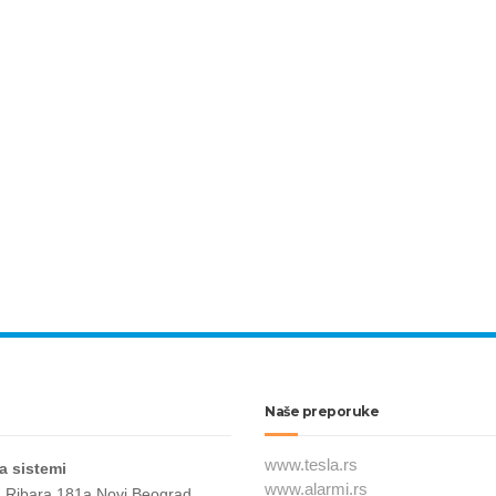
Naše preporuke
www.tesla.rs
a sistemi
www.alarmi.rs
a Ribara 181a Novi Beograd